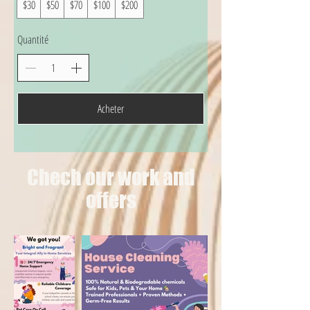
$30
$50
$70
$100
$200
Quantité
Acheter
Chech our work and
offers