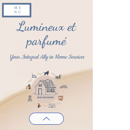
ME
NU
Lumineux et
parfumé
Your Integral Ally in Home Services