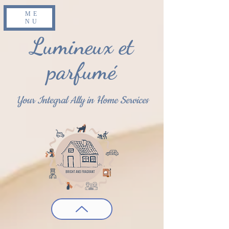
ME
NU
Lumineux et
parfumé
Your Integral Ally in Home Services